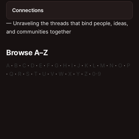
Connections
— Unraveling the threads that bind people, ideas,
and communities together
Browse A–Z
A
·
B
·
C
·
D
·
E
·
F
·
G
·
H
·
I
·
J
·
K
·
L
·
M
·
N
·
O
·
P
·
Q
·
R
·
S
·
T
·
U
·
V
·
W
·
X
·
Y
·
Z
·
0-9