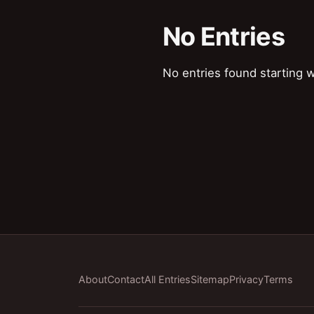
No Entries
No entries found starting w
About
Contact
All Entries
Sitemap
Privacy
Terms