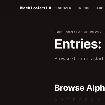
Black Loafers LA
DISCOVER
TRENDS
ABO
Black Loafers LA
›
All Entries
›
Entries:
Browse 0 entries start
Browse Alph
A
·
B
·
C
·
D
·
E
·
F
·
G
·
H
·
I