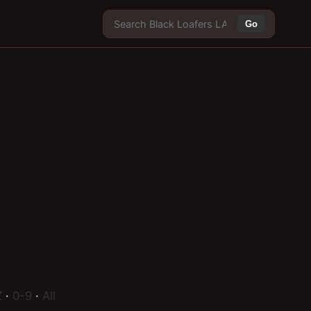
Go
Z
·
0-9
·
All