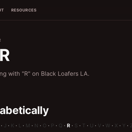
UT
RESOURCES
R
 R
ing with "R" on Black Loafers LA.
abetically
·
J
·
K
·
L
·
M
·
N
·
O
·
P
·
Q
·
R
·
S
·
T
·
U
·
V
·
W
·
X
·
Y
·