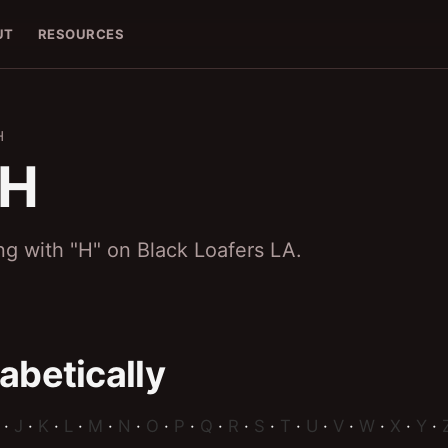
UT
RESOURCES
H
 H
ing with "H" on Black Loafers LA.
abetically
·
J
·
K
·
L
·
M
·
N
·
O
·
P
·
Q
·
R
·
S
·
T
·
U
·
V
·
W
·
X
·
Y
·