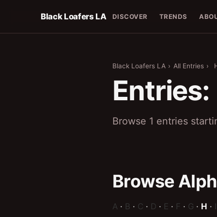
Black Loafers LA
DISCOVER
TRENDS
ABO
Black Loafers LA
›
All Entries
›
Entries:
Browse 1 entries start
Browse Alph
A
·
B
·
C
·
D
·
E
·
F
·
G
·
H
·
I