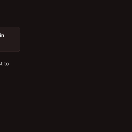
in
t to